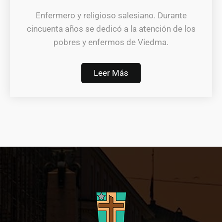
Enfermero y religioso salesiano. Durante
cincuenta años se dedicó a la atención de los
pobres y enfermos de Viedma.
Leer Más